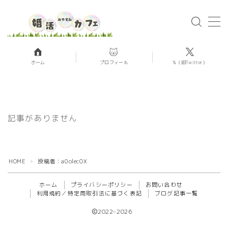
MENU
ホーム
プロフィール
𝕏（旧Twitter）
ホーム
お問い合わせ
記事がありません
こんにちは〜！婚約破棄→婚活沼を乗
HOME
投稿者：a0olecOX
＞
り越えて今は玉森似の彼氏ができた香
織です！
ホーム
プライバシーポリシー
お問い合わせ
利用規約／特定商取引法に基づく表記
ブログ記事一覧
今お付き合いしている美肌さんの話以
外にも、婚約破棄体験談や過去に婚活
2022–2026
で出会った人とのことを話しています