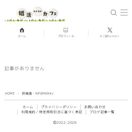
MENU
ホーム
プロフィール
𝕏（旧Twitter）
ホーム
お問い合わせ
記事がありません
こんにちは〜！婚約破棄→婚活沼を乗
HOME
投稿者：NPdMk94v
＞
り越えて今は玉森似の彼氏ができた香
織です！
ホーム
プライバシーポリシー
お問い合わせ
利用規約／特定商取引法に基づく表記
ブログ記事一覧
今お付き合いしている美肌さんの話以
外にも、婚約破棄体験談や過去に婚活
2022–2026
で出会った人とのことを話しています