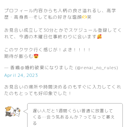
プロフィール内容からも人柄の良さ溢れるし、高学
歴・高身長…そして私の好きな塩顔
笑
お見合い成立して30分とかでスケジュール登録してく
れて、今週の木曜日仕事終わりに会います
このサクサク行く感じが！よき！！！！
期待が膨らむ
— 香織＠婚約破棄になりました (@renai_no_rules)
April 24, 2023
お見合いの場所や時間決めるのもすぐに入力してくれ
たのもとっても好印象でした！
遅い人だと1週間くらい普通に放置して
くる…会う気あるんか？ってなって萎え
る