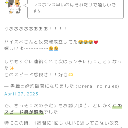
レスポンス早いのはそれだけで嬉しいで
すな！
うおおおおおおおお！！！！
ハイスペさんと仮交際成立してた
嬉しいよ〜〜〜〜〜
しかもすぐに連絡くれて次はランチに行くことになっ
た
このスピード感良き！！好き
— 香織＠婚約破棄になりました (@renai_no_rules)
April 27, 2023
で、さっそく次の予定にもお誘い頂き、とにかく
この
スピード感が感激
でした
特にこの時、1週間に1回しかLINE返してこない仮交