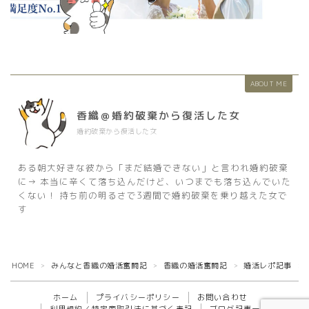
ABOUT ME
香織＠婚約破棄から復活した女
婚約破棄から復活した女
ある朝大好きな彼から「まだ結婚できない」と言われ婚約破棄
に→ 本当に辛くて落ち込んだけど、いつまでも落ち込んでいた
くない！ 持ち前の明るさで3週間で婚約破棄を乗り越えた女で
す
HOME
みんなと香織の婚活奮闘記
香織の婚活奮闘記
婚活レポ記事
＞
＞
＞
＞
ホーム
プライバシーポリシー
お問い合わせ
利用規約／特定商取引法に基づく表記
ブログ記事一覧