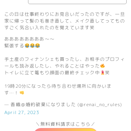
この日は仕事終わりにお見合いだったのですが、一旦
家に帰って髪の毛巻き直して、メイク直してってもの
すごく気合い入れたのを覚えています笑
ああああああああ〜〜
緊張する
手土産のフィナンシェも買ったし、お相手のプロフィ
ールも読み返したし、やれることはやった
トイレに立て篭もり顔面の最終チェック中
笑
19時20分になったら待ち合わせ場所に向かいま
す…！
— 香織＠婚約破棄になりました (@renai_no_rules)
April 27, 2023
＼無料資料請求はこちら／