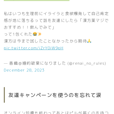
私はいつも生理前にイライラと食欲爆発して自己肯定
感が地に落ちるって話を友達にしたら「漢方薬マジで
おすすめ！！飲んでみて」
って1包くれた
漢方は今まで試したことなかったから期待
pic.twitter.com/iZrY0iW9pH
— 香織＠婚約破棄になりました (@renai_no_rules)
December 28, 2023
友達キャンペーンを使うのを忘れて涙
オンライン診療も終わってあとはピルが届くのを待つ