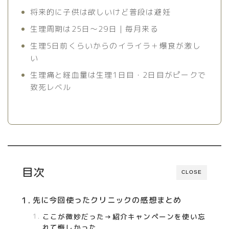
将来的に子供は欲しいけど普段は避妊
生理周期は25日〜29日｜毎月来る
生理5日前くらいからのイライラ＋爆食が激し
い
生理痛と経血量は生理1日目・2日目がピークで
致死レベル
目次
CLOSE
先に今回使ったクリニックの感想まとめ
ここが微妙だった→紹介キャンペーンを使い忘
れて悔しかった