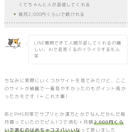
くてちゃんと人が返信してくれる
毎月2,000円くらいで続けれる
LINE質問できて人間が返してくれるの嬉
しい、AIで返答くるのイライラするもん
笑
ちなみに実際にいくつかサイトを見てみたけど、ここ
のサイトが綺麗で一番見やすかったのもポイント高か
ったカモです（←これ大事）
あとPMS対策でサプリとか漢方とかでなんだかんだ毎
月買っていたのでピル1つで済む＋月額
2,000円くら
いで済むのはめちゃコスパいいな
って思いました