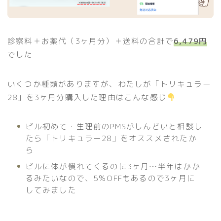
診察料＋お薬代（3ヶ月分）＋送料の合計で
6,479円
でした
いくつか種類がありますが、わたしが「トリキュラー
28」を3ヶ月分購入した理由はこんな感じ
️
ピル初めて・生理前のPMSがしんどいと相談し
たら「トリキュラー28」をオススメされたか
ら
ピルに体が慣れてくるのに3ヶ月〜半年はかか
るみたいなので、5％OFFもあるので3ヶ月に
してみました